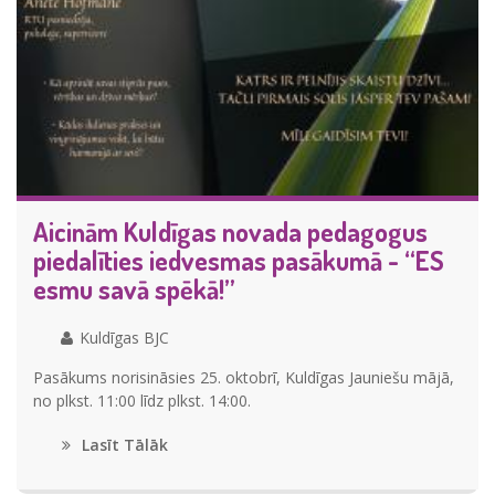
Aicinām Kuldīgas novada pedagogus
piedalīties iedvesmas pasākumā - “ES
esmu savā spēkā!”
Kuldīgas BJC
Pasākums norisināsies 25. oktobrī, Kuldīgas Jauniešu mājā,
no plkst. 11:00 līdz plkst. 14:00.
Lasīt Tālāk