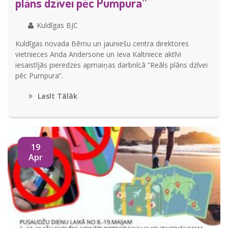
plāns dzīvei pēc Pumpura”
Kuldīgas BJC
Kuldīgas novada Bērnu un jauniešu centra direktores
vietnieces Anda Andersone un Ieva Kaltniece aktīvi
iesaistījās pieredzes apmaiņas darbnīcā “Reāls plāns dzīvei
pēc Pumpura”.
Lasīt Tālāk
19
Apr