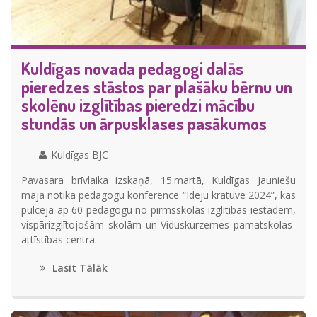
Kuldīgas novada pedagogi dalās
pieredzes stāstos par plašāku bērnu un
skolēnu izglītības pieredzi mācību
stundās un ārpusklases pasākumos
Kuldīgas BJC
Pavasara brīvlaika izskaņā, 15.martā, Kuldīgas Jauniešu
mājā notika pedagogu konference “Ideju krātuve 2024”, kas
pulcēja ap 60 pedagogu no pirmsskolas izglītības iestādēm,
vispārizglītojošām skolām un Viduskurzemes pamatskolas-
attīstības centra.
Lasīt Tālāk