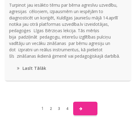
Turpinot jau iesākto tēmu par bērna agresīvu uzvedību,
agresijas cēloņiem, izpausmēm un iespējām to
diagnosticēt un koriģēt, Kuldīgas Jauniešu mājā 14.aprīlī
notika jau otrā platformas uzvedība.lv izveidotājas,
pedagoģes Līgas Bērziņas lekcija. Tās mērķis
bija padziļināt pedagogu, interešu izglītības pulciņu
vadītāju un vecāku zināšanas par bērnu agresiju un
dot izpratni un reālus instrumentus, kā pielietot
šīs zināšanas ikdienā ģimenē vai pedagoģiskajā darbībā.
Lasīt Tālāk
1
2
3
4