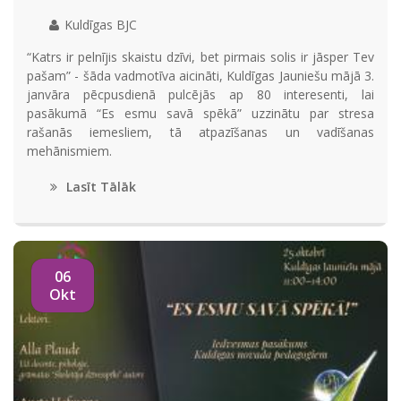
Kuldīgas BJC
“Katrs ir pelnījis skaistu dzīvi, bet pirmais solis ir jāsper Tev
pašam” - šāda vadmotīva aicināti, Kuldīgas Jauniešu mājā 3.
janvāra pēcpusdienā pulcējās ap 80 interesenti, lai
pasākumā “Es esmu savā spēkā” uzzinātu par stresa
rašanās iemesliem, tā atpazīšanas un vadīšanas
mehānismiem.
Lasīt Tālāk
06
Okt