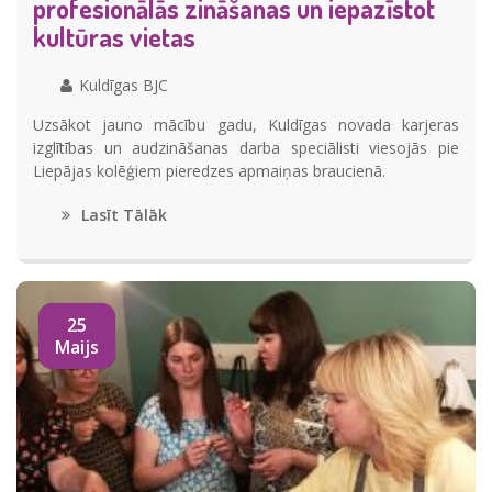
profesionālās zināšanas un iepazīstot
kultūras vietas
Kuldīgas BJC
Uzsākot jauno mācību gadu, Kuldīgas novada karjeras
izglītības un audzināšanas darba speciālisti viesojās pie
Liepājas kolēģiem pieredzes apmaiņas braucienā.
Lasīt Tālāk
25
Maijs