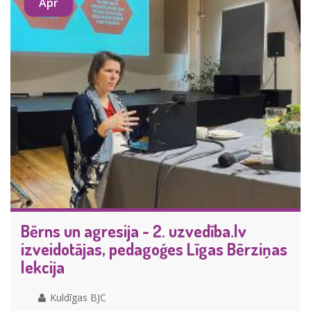
Apr
Bērns un agresija - 2. uzvedība.lv
izveidotājas, pedagoģes Līgas Bērziņas
lekcija
Kuldīgas BJC