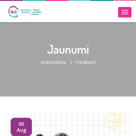
Toggl
navig
Jaunumi
Audzināšana
Pasākumi
06
Aug