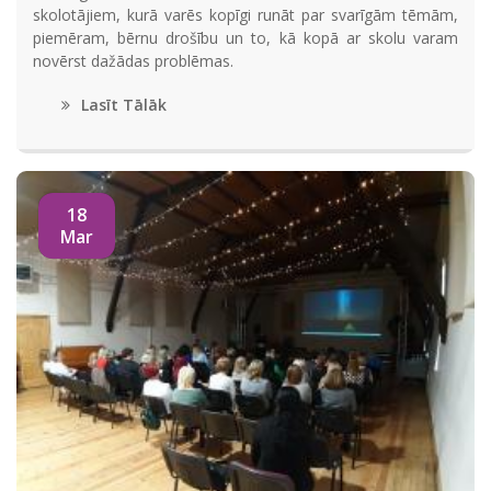
skolotājiem, kurā varēs kopīgi runāt par svarīgām tēmām,
piemēram, bērnu drošību un to, kā kopā ar skolu varam
novērst dažādas problēmas.
Lasīt Tālāk
18
Mar