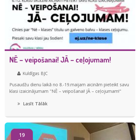
NĒ – veipošanai! JĀ – ceļojumam!
Kuldīgas BJC
Pusaudžu dienu laikā no 8.-19.maijam aicinām pieteikt savu
klasi izaicinājumam "NĒ – veipošanai! JĀ – ceļojumam!"
Lasīt Tālāk
19