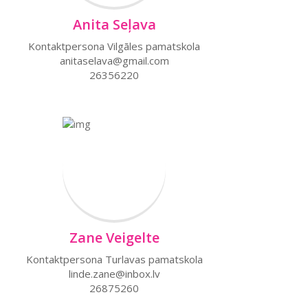
Anita Seļava
Kontaktpersona Vilgāles pamatskola
anitaselava@gmail.com
26356220
Zane Veigelte
Kontaktpersona Turlavas pamatskola
linde.zane@inbox.lv
26875260