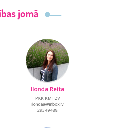
ības jomā
Ilonda Reita
PKK KMHZV
ilondaa@inbox.lv
29349488