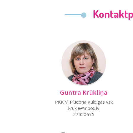
Kontaktp
Guntra Krūkliņa
PKK V. Plūdoņa Kuldīgas vsk
krukle@inbox.lv
27020675