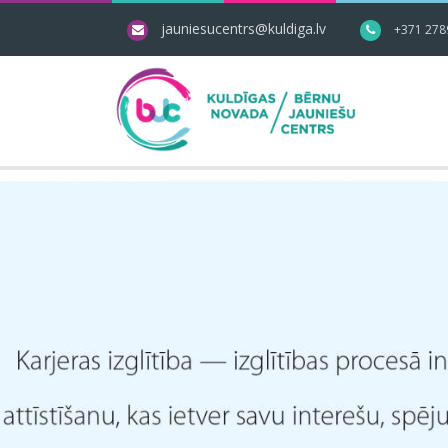
jauniesucentrs@kuldiga.lv
+371 278