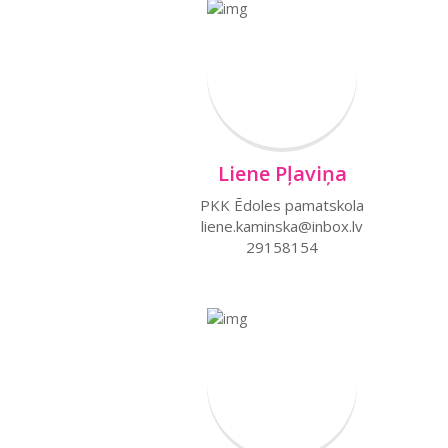
Liene Pļaviņa
PKK Ēdoles pamatskola
liene.kaminska@inbox.lv
29158154