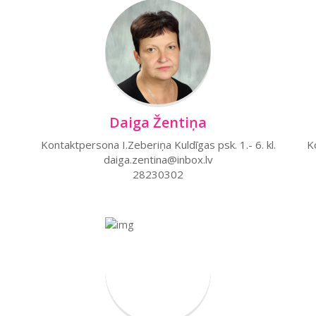
Daiga Žentiņa
Kontaktpersona I.Zeberiņa Kuldīgas psk. 1.- 6. kl.
K
daiga.zentina@inbox.lv
28230302