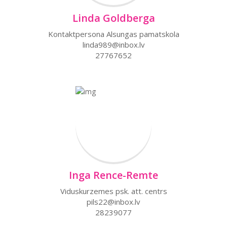
Linda Goldberga
Kontaktpersona Alsungas pamatskola
linda989@inbox.lv
27767652
Inga Rence-Remte
Viduskurzemes psk. att. centrs
pils22@inbox.lv
28239077