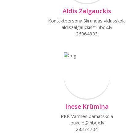
Aldis Zalgauckis
Kontaktpersona Skrundas vidusskola
aldiszalgauckis@inbox.lv
26064393
Inese Krūmiņa
PKK Vārmes pamatskola
ibukele@inbox.lv
28374704