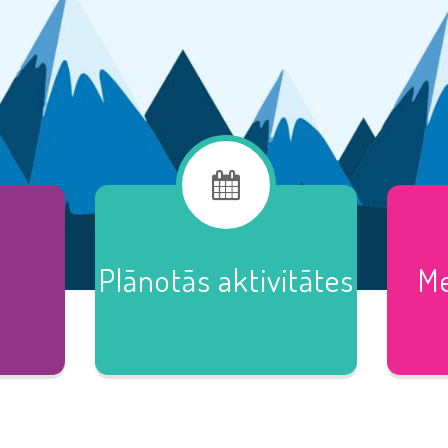
Plānotās aktivitātes
Me