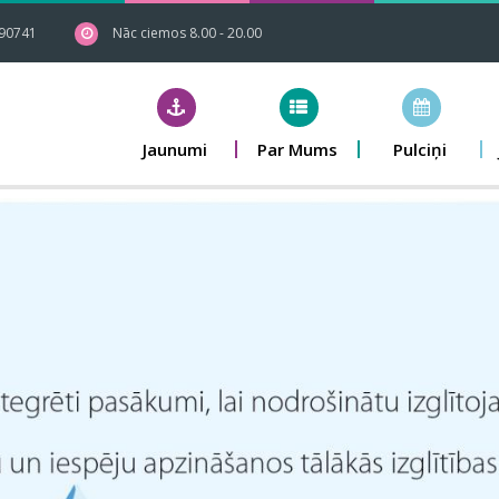
90741
Nāc ciemos 8.00 - 20.00
Jaunumi
Par Mums
Pulciņi