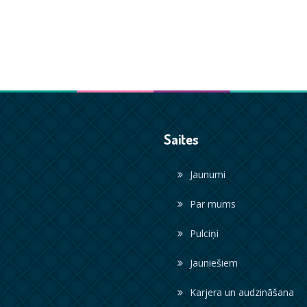
Saites
Jaunumi
Par mums
Pulciņi
Jauniešiem
Karjera un audzināšana