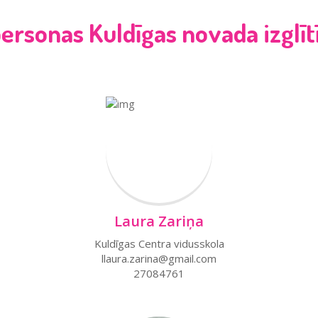
ersonas Kuldīgas novada izglīt
Laura Zariņa
Kuldīgas Centra vidusskola
llaura.zarina@gmail.com
27084761