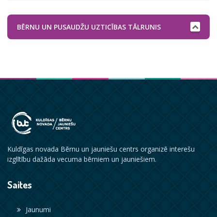
BĒRNU UN PUSAUDŽU UZTICĪBAS TĀLRUNIS
Kuldīgas novada Bērnu un jauniešu centrs organizē interešu
izglītību dažāda vecuma bērniem un jauniešiem.
Saites
Jaunumi