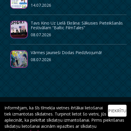
14.07.2026
Tavs Kino Uz Lielā Ekrāna: Sākusies Pieteikšanās
Festivālam “Baltic FilmTales”
08.07.2026
Vārmes Jaunieši Dodas Piedzīvojumā!
08.07.2026
Informējam, ka šīs tīmekļa vietnes ērtākai lietošanai
PIEKRĪTU
tiek izmantotas sīkdatnes. Turpinot lietot šo vietni, Jūs
apliecināt, ka piekrītat sīkdatņu izmantošanai. Pirms piekrišanas
© 2017 Kuldīgas novada Bērnu un jauniešu centrs. Izstrādāja: SIA eLapa
sīkdatņu lietošanai aicinām iepazīties ar sīkdatņu