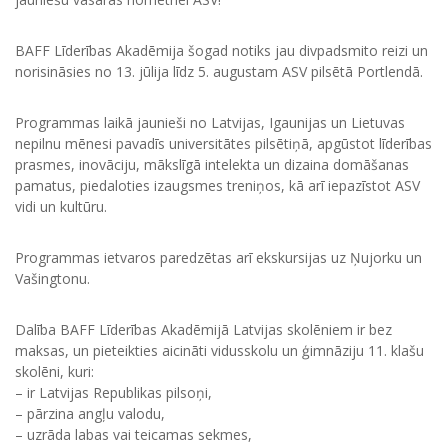
BAFF Līderības Akadēmija šogad notiks jau divpadsmito reizi un
norisināsies no 13. jūlija līdz 5. augustam ASV pilsētā Portlendā.
Programmas laikā jaunieši no Latvijas, Igaunijas un Lietuvas
nepilnu mēnesi pavadīs universitātes pilsētiņā, apgūstot līderības
prasmes, inovāciju, mākslīgā intelekta un dizaina domāšanas
pamatus, piedaloties izaugsmes treniņos, kā arī iepazīstot ASV
vidi un kultūru.
Programmas ietvaros paredzētas arī ekskursijas uz Ņujorku un
Vašingtonu.
Dalība BAFF Līderības Akadēmijā Latvijas skolēniem ir bez
maksas, un pieteikties aicināti vidusskolu un ģimnāziju 11. klašu
skolēni, kuri:
– ir Latvijas Republikas pilsoņi,
– pārzina angļu valodu,
– uzrāda labas vai teicamas sekmes,