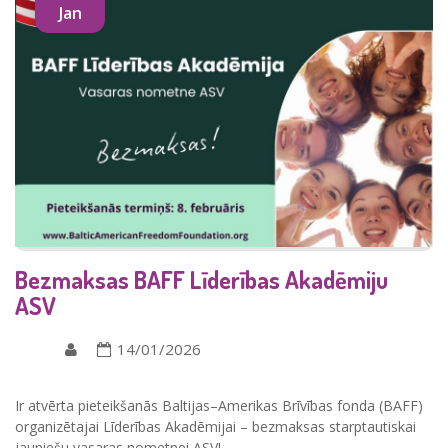
Jan
Bezmaksas BAFF Līderības Akadēmiju
ASV
14/01/2026
Ir atvērta pieteikšanās Baltijas–Amerikas Brīvības fonda (BAFF)
organizētajai
Līderības Akadēmijai
– bezmaksas starptautiskai
jauniešu vasaras nometnei ASV!