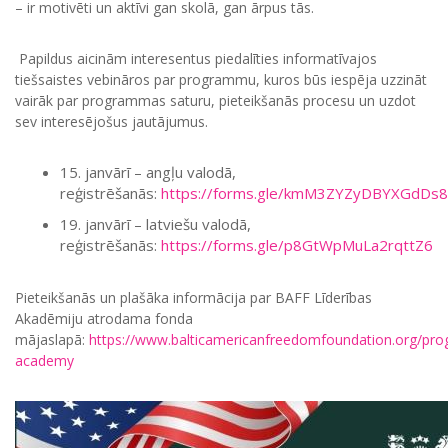
– ir motivēti un aktīvi gan skolā, gan ārpus tās.
Papildus aicinām interesentus piedalīties informatīvajos
tiešsaistes vebināros par programmu, kuros būs iespēja uzzināt
vairāk par programmas saturu, pieteikšanās procesu un uzdot
sev interesējošus jautājumus.
15. janvārī – angļu valodā,
reģistrēšanās:
https://forms.gle/kmM3ZYZyDBYXGdDs8
19. janvārī – latviešu valodā,
reģistrēšanās:
https://forms.gle/p8GtWpMuLa2rqttZ6
Pieteikšanās un plašāka informācija par BAFF Līderības
Akadēmiju atrodama fonda
mājaslapā:
https://www.balticamericanfreedomfoundation.org/pro
academy