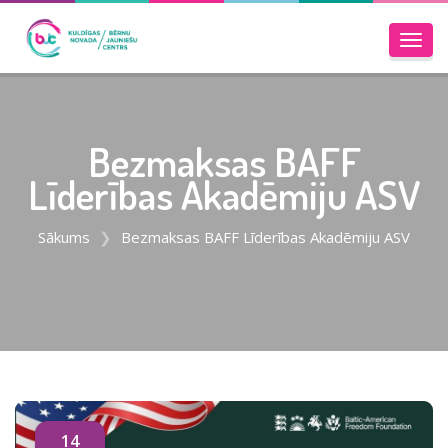
Toggl
navig
Bezmaksas BAFF
Līderības Akadēmiju ASV
Sākums
Bezmaksas BAFF Līderības Akadēmiju ASV
14