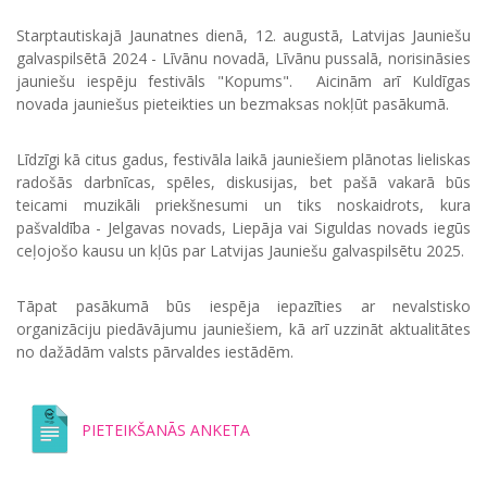
Starptautiskajā Jaunatnes dienā, 12. augustā, Latvijas Jauniešu
galvaspilsētā 2024 - Līvānu novadā, Līvānu pussalā, norisināsies
jauniešu iespēju festivāls "Kopums". Aicinām arī Kuldīgas
novada jauniešus pieteikties un bezmaksas nokļūt pasākumā.
Līdzīgi kā citus gadus, festivāla laikā jauniešiem
plānotas lieliskas
radošās darbnīcas, spēles, diskusijas, bet pašā
vakarā būs
teicami muzikāli priekšnesumi un tiks noskaidrots, kura
pašvaldība - Jelgavas novads, Liepāja vai Siguldas novads iegūs
ceļojošo kausu un kļūs par Latvijas Jauniešu galvaspilsētu 2025.
Tāpat pasākumā
būs iespēja iepazīties ar nevalstisko
organizāciju piedāvājumu jauniešiem, kā arī uzzināt aktualitātes
no dažādām valsts pārvaldes iestādēm.
PIETEIKŠANĀS ANKETA