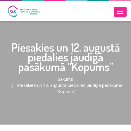
Toggl
navig
Piesakies un 12. augustā
piedalies jaudīgā
pasākumā “Kopums”
Sākums
Piesakies un 12. augustā piedalies jaudīgā pasākumā
“Kopums”