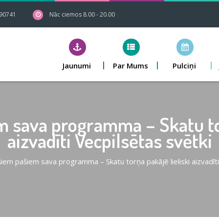
90741
Nāc ciemos 8.00 - 20.00
Jaunumi
Par Mums
Pulciņi
 sava programma – Skatu tor
aizvadīti Vecpilsētas svētki
šiem pašiem sava programma – Skatu torņa pakājē lieliski aizvadīti