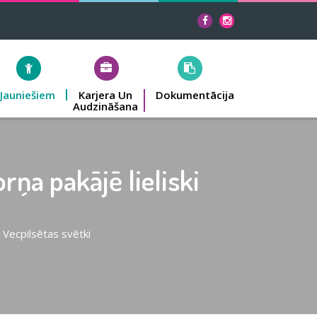
Jauniešiem
Karjera Un
Dokumentācija
Audzināšana
ņa pakājē lieliski
 Vecpilsētas svētki