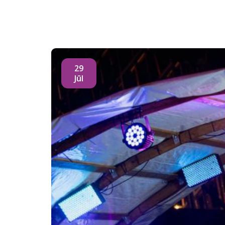
29
Jūl