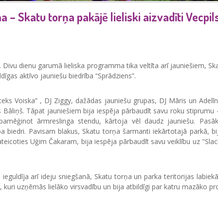
 Skatu torņa pakājē lieliski aizvadīti Vecpil
tki. Divu dienu garumā lieliska programma tika veltīta arī jauniešiem,
dīgas aktīvo jauniešu biedrība “Sprādziens”.
ceks Voiska” , DJ Ziggy, dažādas jauniešu grupas, DJ Māris un Adelī
Bāliņš. Tāpat jauniešiem bija iespēja pārbaudīt savu roku stiprumu -
pamēģinot ārmreslinga stendu, kārtoja vēl daudz jauniešu. Pasāk
iedri. Pavisam blakus, Skatu torņa šarmanti iekārtotajā parkā, bija 
ateicoties Uģim Čakaram, bija iespēja pārbaudīt savu veiklību uz "Slac
u ieguldīja arī ideju sniegšanā, Skatu torņa un parka teritorijas lab
s”, kuri uzņēmās lielāko virsvadību un bija atbildīgi par katru mazāk