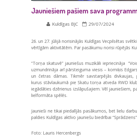
Jauniešiem pašiem sava programma –
Kuldīgas BJC
29/07/2024
26. un 27. jūlijā norisinājās Kuldīgas Vecpilsētas svē
vērtīgām aktivitātēm. Par pasākumu norisi rūpējās Kul
“Torņa skatuvē” jauniešus muzikāli iepriecināja “Voi
uzmundrināja arī pārsteiguma viesis – komiķis Edgars 
un četras dāmas. Tikmēr savstarpējās divkaujas, 
kurus stāvlaukumā pie Skatu torņa atveda RWD kluba b
iegādāties dzērienus izslāpušajiem.
Vēl jauniešiem, p
lielformāta spēlēs.
Jaunieši ne tikai piedalījās pasākumos, bet lielu darb
paldies Kuldīgas aktīvo jauniešu biedrībai “Sprādzien
Foto: Lauris Hercenbergs