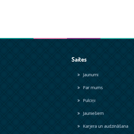
Saites
Jaunumi
Par mums
Pulciņi
Jauniešiem
Karjera un audzināšana