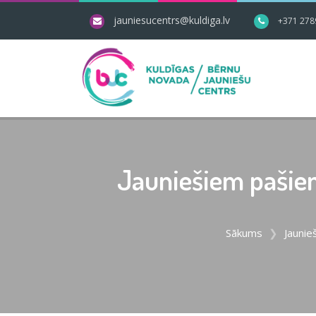
jauniesucentrs@kuldiga.lv
+371 278
Jauniešiem pašiem
Sākums
Jaunie