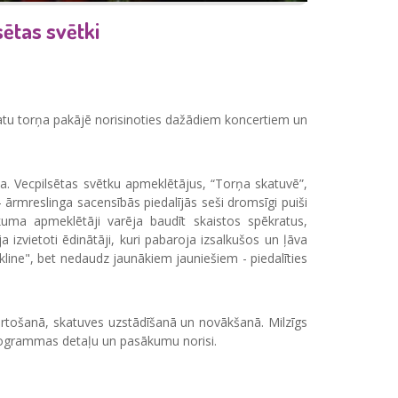
sētas svētki
 Skatu torņa pakājē norisinoties dažādiem koncertiem un
na. Vecpilsētas svētku apmeklētājus, “Torņa skatuvē”,
 ārmreslinga sacensībās piedalījās seši dromsīgi puiši
uma apmeklētāji varēja baudīt skaistos spēkratus,
izvietoti ēdinātāji, kuri pabaroja izsalkušos un ļāva
kline", bet nedaudz jaunākiem jauniešiem - piedalīties
iekārtošanā, skatuves uzstādīšanā un novākšanā. Milzīgs
o programmas detaļu un pasākumu norisi.