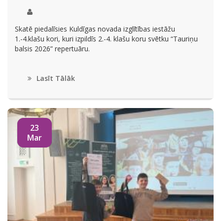
Skatē piedalīsies Kuldīgas novada izglītības iestāžu
1.-4.klašu kori, kuri izpildīs 2.-4. klašu koru svētku “Tauriņu
balsis 2026” repertuāru.
Lasīt Tālāk
23
Mar