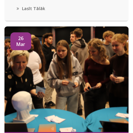
Lasīt Tālāk
26
Mar