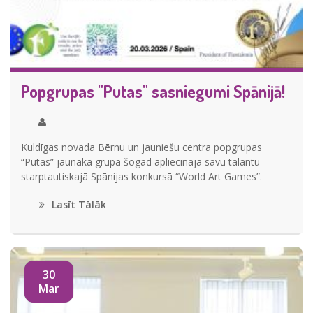
Popgrupas "Putas" sasniegumi Spānijā!
Kuldīgas novada Bērnu un jauniešu centra popgrupas
“Putas” jaunākā grupa šogad apliecināja savu talantu
starptautiskajā Spānijas konkursā “World Art Games”.
Lasīt Tālāk
30
Mar