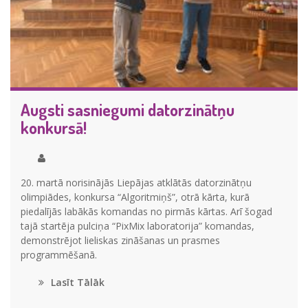
Augsti sasniegumi datorzinātņu
konkursā!
20. martā norisinājās Liepājas atklātās datorzinātņu
olimpiādes, konkursa “Algoritmiņš”, otrā kārta, kurā
piedalījās labākās komandas no pirmās kārtas. Arī šogad
tajā startēja pulciņa “PixMix laboratorija” komandas,
demonstrējot lieliskas zināšanas un prasmes
programmēšanā.
Lasīt Tālāk