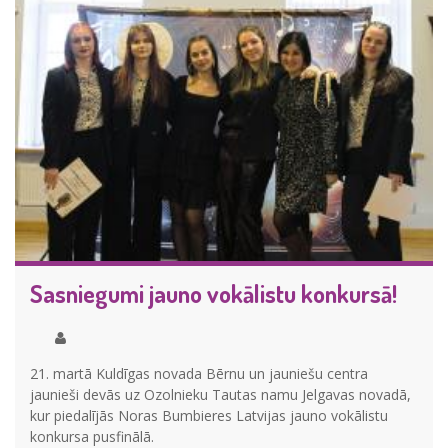
Sasniegumi jauno vokālistu konkursā!
21. martā Kuldīgas novada Bērnu un jauniešu centra
jaunieši devās uz Ozolnieku Tautas namu Jelgavas novadā,
kur piedalījās Noras Bumbieres Latvijas jauno vokālistu
konkursa pusfinālā.