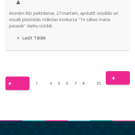
Aicinām līdz piektdienai, 27.martam, apskatīt vizuālās un
vizuāli plastiskās mākslas konkursa "Te sākas mana
pasaule" darbu izstādi.
Lasīt Tālāk
6
1
4
5
7
8
92