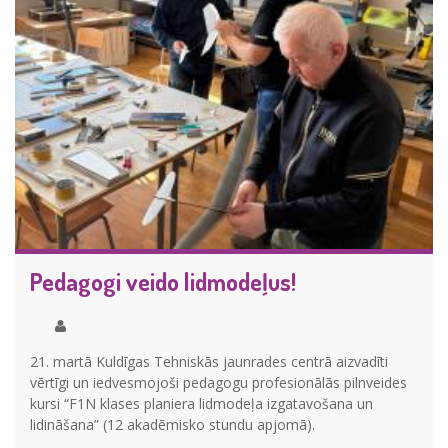
Pedagogi veido lidmodeļus!
21. martā Kuldīgas Tehniskās jaunrades centrā aizvadīti
vērtīgi un iedvesmojoši pedagogu profesionālās pilnveides
kursi “F1N klases planiera lidmodeļa izgatavošana un
lidināšana” (12 akadēmisko stundu apjomā).