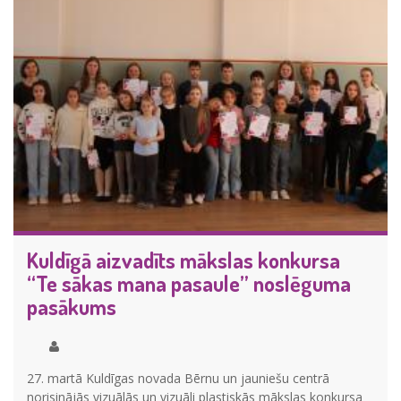
Kuldīgā aizvadīts mākslas konkursa
“Te sākas mana pasaule” noslēguma
pasākums
27. martā Kuldīgas novada Bērnu un jauniešu centrā
norisinājās vizuālās un vizuāli plastiskās mākslas konkursa