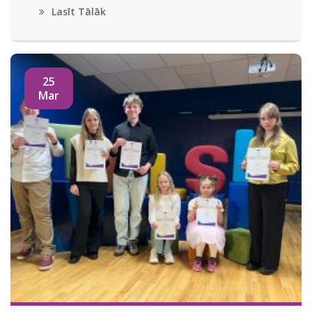
Lasīt Tālāk
25
Mar