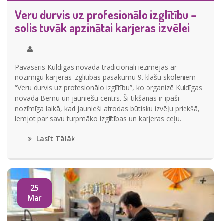
Veru durvis uz profesionālo izglītību –
solis tuvāk apzinātai karjeras izvēlei
Pavasaris Kuldīgas novadā tradicionāli iezīmējas ar
nozīmīgu karjeras izglītības pasākumu 9. klašu skolēniem –
“Veru durvis uz profesionālo izglītību”, ko organizē Kuldīgas
novada Bērnu un jauniešu centrs. Šī tikšanās ir īpaši
nozīmīga laikā, kad jaunieši atrodas būtisku izvēļu priekšā,
lemjot par savu turpmāko izglītības un karjeras ceļu.
Lasīt Tālāk
25
Mar