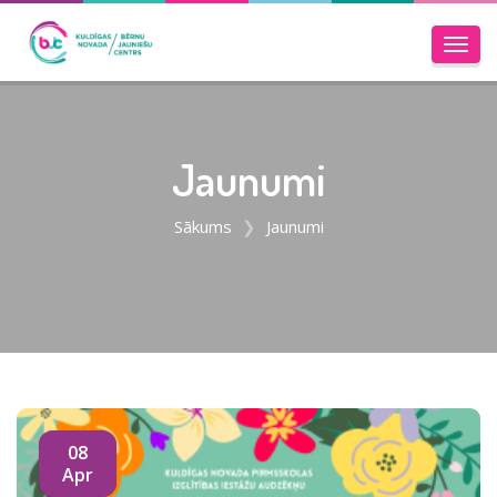
Toggl
navig
Jaunumi
Sākums
Jaunumi
08
Apr